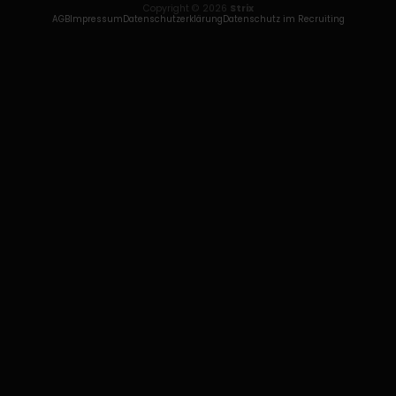
Copyright © 2026
Strix
AGB
Impressum
Datenschutzerklärung
Datenschutz im Recruiting