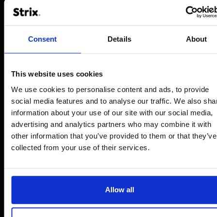
diese dem Kunden zumutbar sind, gelten sie als
Nacherfüllung.
Schlägt die Nacherfüllung auch nach zwei
Nachbesserungsversuchen fehl, kann der Kunde
Consent
Details
About
nach seiner Wahl Herabsetzung der Vergütung
(Minderung) oder Rückgängigmachung des
This website uses cookies
Vertrages (Rücktritt) verlangen. Bei einem nur
geringfügigen Mangel bzw. einer nur geringfügigen
We use cookies to personalise content and ads, to provide
Abweichung der Ist- von der vereinbarten
social media features and to analyse our traffic. We also sha
Sollbeschaffenheit, steht dem Kunden kein
information about your use of our site with our social media,
Rücktrittsrecht zu.
advertising and analytics partners who may combine it with
other information that you’ve provided to them or that they’ve
Wählt der Kunde wegen eines Rechts- oder
collected from your use of their services.
Sachmangels nach gescheiterter Nacherfüllung
das Recht, von dem Vertrag zurückzutreten, steht
ihm daneben kein Schadenersatzanspruch wegen
der Mangelhaftigkeit zu. Wählt der Kunde indes
Allow all
nach gescheiterter Nacherfüllung Schadenersatz,
verbleibt die gelieferte Software beim Kunden,