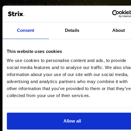
Handel anzuwenden. Durch ein ganzheitliches Bild der
Kunden eröffnen sich gänzliche neue Wege hinsichtlich der
Personalisierung des Angebots und Empfehlungen können
deutlich gezielter getroffen werden. Zudem ermöglichen die
App und zusätzliche Hardware eine deutlich stärkere
Consent
Details
About
Verzahnung von stationären Leistungen mit den gewohnten
Prozessen aus dem Online-Umfeld, ermöglichen
ortsunabhängige Verkäufe und etwaigen Mitarbeiterengpässen
This website uses cookies
kann besser mit einer abgestimmten Digital-Strategie begegnet
werden.
We use cookies to personalise content and ads, to provide
social media features and to analyse our traffic. We also sha
information about your use of our site with our social media,
8. Vielfältige Zahlungsoptionen
advertising and analytics partners who may combine it with
& Rabattmöglichkeiten:
other information that you’ve provided to them or that they’ve
collected from your use of their services.
Durch die Verwendung von Shopify Plus mit Shopify POS
unterstützt die Kasse im stationären Geschäft schnell und
einfach die Zahlungsmöglichkeiten, die Kunden aus dem
Onlinehandel gewohnt sind. Verschiedene
Allow all
Zahlungsmöglichkeiten, darunter Kreditkarten, digitale Wallets
und beschleunigte Zahlungsmöglichkeiten wie Apple Pay und