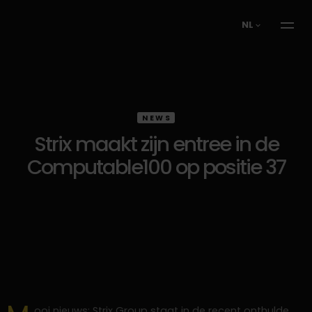
NL
NEWS
Strix maakt zijn entree in de
Computable100 op positie 37
ooi nieuws: Strix Group staat in de recent onthulde