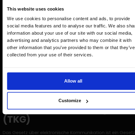
Produkts vom Markt oder des Rückrufs bei Verbrauchern. Im F
eines Rückrufs muss der Anbieter dem Verbraucher die
This website uses cookies
Möglichkeit bieten, das Produkt zu reparieren, durch ein sich
We use cookies to personalise content and ads, to provide
Produkt derselben Art zu ersetzen oder den Wert des Produkt
social media features and to analyse our traffic. We also sha
erstatten.
information about your use of our site with our social media,
advertising and analytics partners who may combine it with
Angesichts dieser Vorschriften sollten Online-Händler
other information that you’ve provided to them or that they’ve
sicherstellen, dass die Sicherheitsinformationen zu Produkte
ihren Plattformen klar und leicht verständlich sind. Dies erleic
collected from your use of their services.
nicht nur den Kunden fundierte Kaufentscheidungen zu treff
sondern hilft den Shops auch, Konsequenzen aufgrund von n
regelkonformen Produktinformationen zu vermeiden. Die
Verordnung tritt am 13. Dezember 2024 in Kraft, daher ist jetz
Allow all
richtige Zeitpunkt, um das Angebot an die neuen Vorschrift
anzupassen.
Customize
Telekommunikationsgesetz
(TKG)
Das Gesetz über elektronische Kommunikation ist ein Gesetz