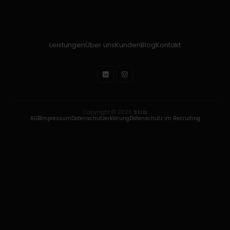
Leistungen
Über uns
Kunden
Blog
Kontakt
Copyright © 2026
Strix
AGB
Impressum
Datenschutzerklärung
Datenschutz im Recruiting