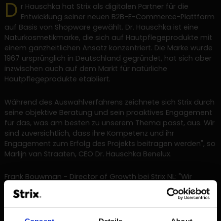
D
r Hauschka hat Strix als digitalen Partner für die
Entwicklung seiner neuen B2B-E-Commerce-Plattform
auf Basis von Shopware gewählt. Dr. Hauschka ist eine
Naturkosmetikmarke, die sich auf Hautpflegeprodukte mit
einem ganzheitlichen Ansatz konzentriert. Die Marke wurde
1967 ursprünglich in Deutschland gegründet, hat sich aber
inzwischen auch auf dem Markt für natürliche
Hautpflegeprodukte etabliert.
Während des Auswahlverfahrens zeichnete sich Strix durch
seine objektive Beratung und sein proaktives Engagement
für das, was am besten zu unserem Thema passt, aus. Wir
sind zuversichtlich, dass ihre Kompetenz und ihr
Engagement zum Erfolg des Projekts beitragen werden", so
Marlijn van Straaten, CEO Dr. Hauschka Benelux.
Frank Bouwman - Director of Growth bei Strix NL: "Wir
freuen uns, dass Dr. Hauschka sich für uns entschieden hat.
Das Unternehmen, seine Kultur und seine Ambitionen
passen zu uns. Wir werden mit einer Erkundungsphase
beginnen und von dort aus gemeinsam den Ansatz und