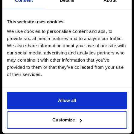
Consent
Details
About
die richtige Lösung für die weitere Realisierung der neuen
Plattform festlegen.
This website uses cookies
‍Über
Dr. Hauschka‍
We use cookies to personalise content and ads, to
Dr. Hauschka bietet ein 100% natürliches, ganzheitliches
provide social media features and to analyse our traffic.
Pflegekonzept mit wirkungsvollen Produkten für Gesicht,
Körper und Make-up sowie wohltuenden Behandlungen.
We also share information about your use of our site with
Geschaffen mit der Heilkraft der Natur, ihrem Handwerk
our social media, advertising and analytics partners who
und High-End-Technologie. Dr. Hauschka engagiert sich
may combine it with other information that you’ve
mit Respekt für Mensch und Natur nach dem Motto "wir
provided to them or that they’ve collected from your use
geben mehr als wir nehmen". Ziel ist es außerdem,
of their services.
Menschen im Rhythmus der Natur aufblühen zu lassen -
und sie ihre eigene Lebenskraft erfahren zu lassen. Dr.
Hauschka wird in den Benelux-Ländern über verschiedene
Einzelhandelskanäle vertrieben.
www.drhauschka.nl
Allow all
Customize
Anmeldung zu unserem Newsletter