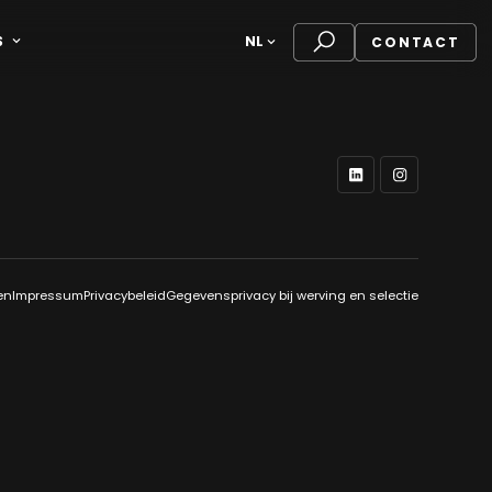
S
NL
CONTACT
en
Impressum
Privacybeleid
Gegevensprivacy bij werving en selectie