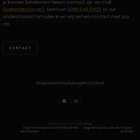
je kunnen betekenen! Neem contact op via mail
(
salesnl@strix.net
), telefoon (
088 648 0401
) of vul
onderstaand formulier in en wij nemen contact met jou
op.
CONTACT
Shopware
Shopify
Insights
Contact
Auteursrecht © 2026
Strix
Algemene
Impressum
Privacybeleid
Gegevensprivacy bij werving en
voorwaarden
selectie