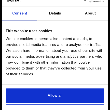
5. Slimme alerts & AI-advies
Slack notificatie wanneer voorraad onder 10 komt.
Consent
Details
About
Suggesties als:
“Deze producten verkopen al 90 dagen
niet — wil je een actie starten?”
This website uses cookies
Effect:
proactief beslissen, niet achteraf brandjes blussen.
We use cookies to personalise content and ads, to
provide social media features and to analyse our traffic.
Veiligheidsvoordelen
We also share information about your use of our site with
Minder backend logins → minder risico.
our social media, advertising and analytics partners who
may combine it with other information that you’ve
Rolgebaseerde rechten via chat → alleen wie mag, kan
provided to them or that they’ve collected from your use
wijzigen.
of their services.
Volledig logboek:
wie
doet
wat
en
wanneer
.
API-sleutels achter een beveiligde gateway → geen
directe blootstelling.
Allow all
Kort gezegd:
meer grip, minder kwetsbaarheid.