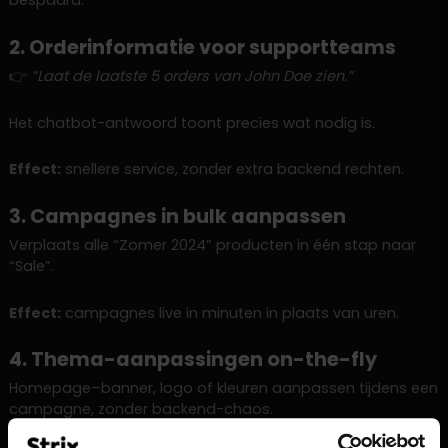
bespaard.
2. Orderinformatie voor supportteams
👉
“Laat de laatste 5 orders van John Doe zien.”
Het chatbot-antwoord toont precies wat nodig is.
Effect:
snellere service, zonder extra backend rechten.
3. Campagnes in bulk aanpassen
Verplaats alle “Zomer 2024” producten in één stap naar
“Sale”.
Effect:
campagnes live in minuten in plaats van uren.
4. Thema-aanpassingen on-the-fly
Homepage–banner, logo of kleuren aanpassen tijdens een
campagne, zonder backend-chaos.