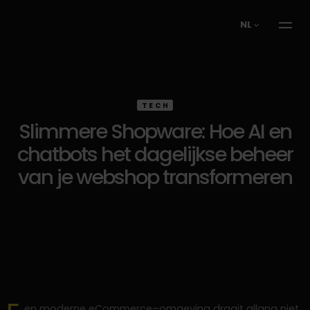
NL
TECH
Slimmere Shopware: Hoe AI en
chatbots het dagelijkse beheer
van je webshop transformeren
en moderne eCommerce–omgeving draait allang niet