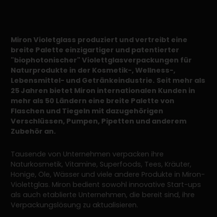
Miron Violetglass produziert und vertreibt eine
breite Palette einzigartiger und patentierter
"biophotonischer" Violettglasverpackungen für
Naturprodukte in der Kosmetik-, Wellness-,
Lebensmittel- und Getränkeindustrie.
Seit mehr als
25 Jahren bietet Miron internationalen Kunden in
mehr als 50 Ländern eine breite Palette von
Flaschen und Tiegeln mit dazugehörigen
Verschlüssen, Pumpen, Pipetten und anderem
Zubehör an.
Tausende von Unternehmen verpacken ihre
Naturkosmetik, Vitamine, Superfoods, Tees, Kräuter,
Honige, Öle, Wässer und viele andere Produkte in Miron-
Violettglas. Miron bedient sowohl innovative Start-ups
als auch etablierte Unternehmen, die bereit sind, ihre
Verpackungslösung zu aktualisieren.