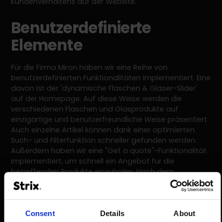
Kundenverhaltens auf der Website.
Benutzerdefinierte
Elemente
Für die Firma Miron haben wir eine Reihe von
benutzerdefinierten Funktionalitäten implementiert. Eine
davon ist der 'dynamische Flaschen & Gläser-Slider'
auf der Homepage. Auf diese Weise werden die
verschiedenen Flaschen und Glasprodukte auf
einzigartige und benutzerfreundliche Weise präsentiert.
Auch einzelne Artikel können dank einer optimierten
Such- und Filterfunktion schneller gefunden werden.
Außerdem haben wir eine "Get a quote"-Funktionalität
implementiert, um schnell ein Angebot für die
betreffenden Produkte einzuholen. Nach dem
Absenden einer Angebotsanfrage erhält die
Verkaufsabteilung von Miron eine Benachrichtigung
und kann alle Details der Anfrage in Shopware
einsehen.
Consent
Details
About