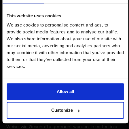
This website uses cookies
We use cookies to personalise content and ads, to
provide social media features and to analyse our traffic.
We also share information about your use of our site with
our social media, advertising and analytics partners who
may combine it with other information that you’ve provided
to them or that they’ve collected from your use of their
services.
Digitale Transformation
der Marke Miron
Allow all
Fünfundzwanzig Jahre nach ihrer Gründung wächst die
Marke Miron stark im Bereich des elektronischen
Customize
Handels. Dies bedeutet eine Menge Änderungen an
bestehenden Prozessen, Systemen oder der Art und
Weise, wie Geschäfte gemacht werden. In erster Linie