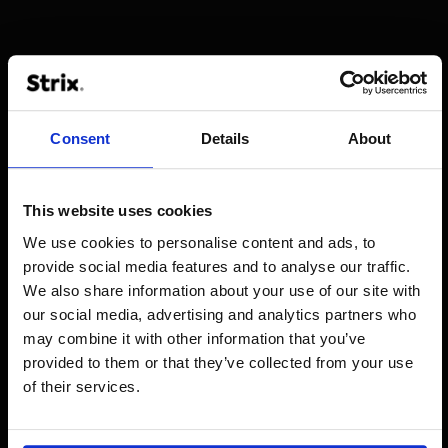
Thanks to the central Shopify Plus
Consent
Details
About
environment, we now have much more
control over our European e-commerce.
The store is faster, more user-friendly,
This website uses cookies
and focused on conversion. The Strix
We use cookies to personalise content and ads, to
team worked with a clear, structured
provide social media features and to analyse our traffic.
approach and proactively contributed
We also share information about your use of our site with
solutions throughout the entire process.
our social media, advertising and analytics partners who
The first results are promising, and I look
may combine it with other information that you’ve
forward to continuing to optimize the
provided to them or that they’ve collected from your use
store together with Strix.
of their services.