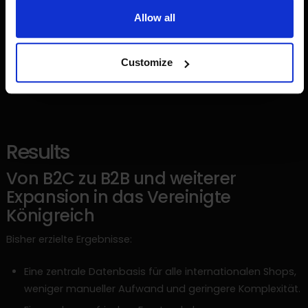
INEZ FLANDERIJN
Webshop Manager at Jollein
Allow all
Customize
Results
Von B2C zu B2B und weiterer
Expansion in das Vereinigte
Königreich
Bisher erzielte Ergebnisse:
Eine zentrale Datenbasis für alle internationalen Shops,
weniger manueller Aufwand und geringere Komplexität.