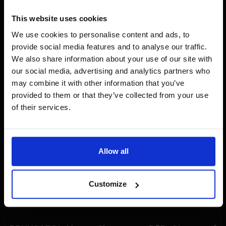
Shopware-Plattform umsetzten.
This website uses cookies
Die Navigation auf der Website wird durch klare
Kategorien erleichtert.
We use cookies to personalise content and ads, to
provide social media features and to analyse our traffic.
Für jede Kategorieseite wurde ein großes Foto aus der
We also share information about your use of our site with
Sammlung des Museums verwendet, um das Gefühl zu
our social media, advertising and analytics partners who
vermitteln, sich im Museum zu befinden. Auf der
may combine it with other information that you’ve
Produktkarte werden neben den Grundbeschreibungen
provided to them or that they’ve collected from your use
auch Lagerbestände und Lieferzeiten angezeigt.
of their services.
Allow all
Customize
SHOPWARE