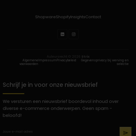
Shopware
Shopify
Insights
Contact
Auteursrecht © 2026
Strix
Algemene
Impressum
Privacybeleid
Gegevensprivacy bij werving en
voorwaarden
selectie
Schrijf je in voor onze nieuwsbrief
We versturen een nieuwsbrief boordevol inhoud over
diverse e-commerce onderwerpen. Geen spam -
beloofd!