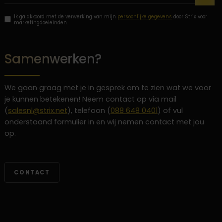
Ik ga akkoord met de verwerking van mijn
persoonlijke gegevens
door Strix voor
marketingdoeleinden.
Samenwerken?
We gaan graag met je in gesprek om te zien wat we voor
je kunnen betekenen! Neem contact op via mail
(
salesnl@strix.net
), telefoon (
088 648 0401
) of vul
onderstaand formulier in en wij nemen contact met jou
op.
CONTACT