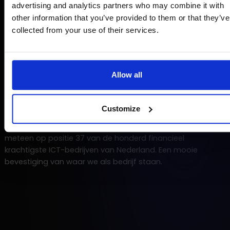
advertising and analytics partners who may combine it with
other information that you’ve provided to them or that they’ve
collected from your use of their services.
NEWS
2.3.26
Strix maakt zijn entree in de
Allow all
Computable100 op positie 37
Customize
Mooi nieuws: Strix Group staat in de recent onthulde
Computable100. Als nieuwe binnenkomer landen we
meteen op positie 37 van de honderd financieel
krachtigste ICT-bedrijven van Nederland. Een mooie
bevestiging van waar we als bedrijf staan.