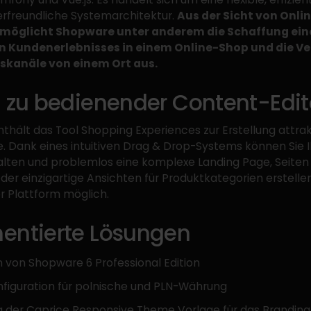
freundliche Systemarchitektur.
Aus der Sicht von Onl
rmöglicht Shopware unter anderem die Schaffung ein
 Kundenerlebnisses in einem Online-Shop und die V
bskanäle von einem Ort aus.
h zu bedienender Content-Edit
thält das Tool Shopping Experiences zur Erstellung attrak
e. Dank eines intuitiven Drag & Drop-Systems können Sie I
walten und problemlos eine komplexe Landing Page, Seiten
der einzigartige Ansichten für Produktkategorien erstellen. 
r Plattform möglich.
entierte Lösungen
on von Shopware 6 Professional Edition
figuration für polnische und PLN-Währung
 der Caprice Responsive Theme Vorlage für das Branding