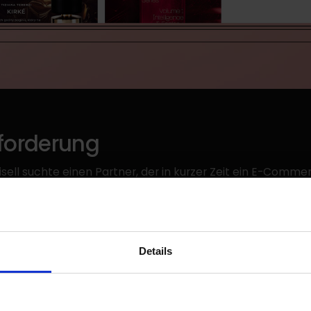
forderung
sell suchte einen Partner, der in kurzer Zeit ein E-Comm
so schnell wie möglich mit dem Verkauf im Online-Kanal b
unde wünschte sich vor allem eine Lösung, die einfach zu 
aktive Präsentation der Produktinhalte ermöglicht, um die
eren. Wir empfahlen unserem Kunden die Shopware 6-Platt
ität und Freiheit bei der Entwicklung des Online-Shops aus
Details
in außergewöhnliches Einkaufserlebnis ermöglicht.