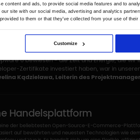
e content and ads, to provide social media features and to analy
 our site with our social media, advertising and analytics partn
 provided to them or that they’ve collected from your use of their
des Projekts war sowohl für das Team als auch 
Customize
große Herausforderung. Unsere Entwickler haben
ware 6 bewiesen - die Zeit und Energie, die wir 
oper-Zertifikate investiert haben, war in unserem
elina Kądzielawa, Leiterin des Projektmanagem
e Handelsplattform
 eine der beliebtesten Open-Source-E-Commerce-Plattf
asiert auf bewährten und neuesten Technologien wie de
ony und Vue.js. Es handelt sich um eine flexible, effizien