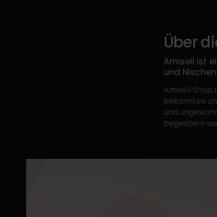
Über d
Amisell ist e
und Nischend
Amisell Shop 
bekannten und
und ungewöhnl
begeistern we