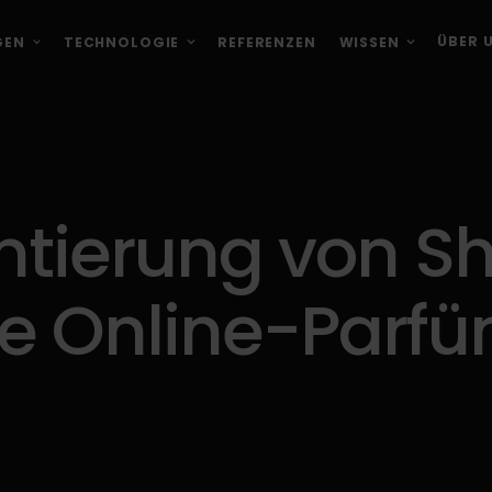
ÜBER 
GEN
TECHNOLOGIE
REFERENZEN
WISSEN
tierung von S
ie Online-Parf