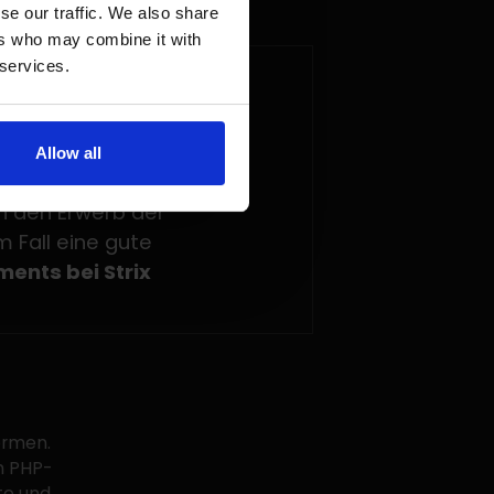
se our traffic. We also share
ers who may combine it with
 services.
für das gesamte
Allow all
 jedoch ein großes
in den Erwerb der
 Fall eine gute
ents bei Strix
ormen.
m PHP-
te und