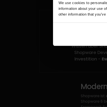
We use cookies to personalis
information about your use of
other information that you’ve
Die Umsetzung 
Unternehmen eine 
Wissen über Shop
Shopware Devel
Investition -
Ew
Modern
Shopware ist
Shopware 6 b
Framework Symf