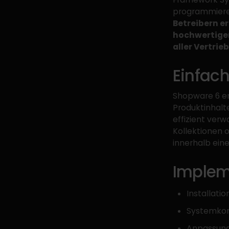
programmierer
Betreibern e
hochwertigen
aller Vertrie
Einfac
Shopware 6 en
Produktinhalt
effizient ver
Kollektionen o
innerhalb eine
Implem
Installati
Systemkon
Anpassung