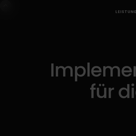
LEISTUN
Implemen
für d