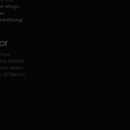
ine-Shop-
es
erwaltung
or
tiver
hre Inhalte
 mit neuen
All dies ist