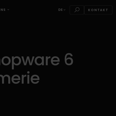
UNS
DE
KONTAKT
hopware 6
ümerie