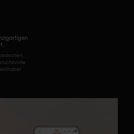
nzigartigen
t.
assischen,
pruchsvolle
liebhaber