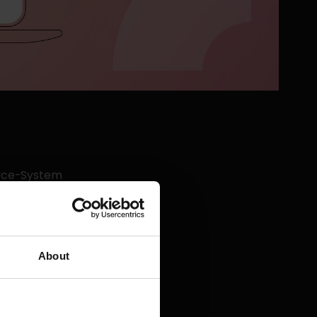
erce-System
eginnen zu
bedienen ist
 Nutzer zum
form, die sich
zeichnet und
About