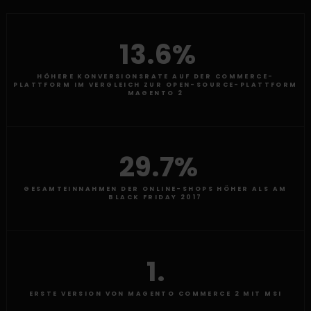
13.6%
HÖHERE KONVERSIONSRATE AUF DER COMMERCE-
PLATTFORM IM VERGLEICH ZUR OPEN-SOURCE-PLATTFORM
MAGENTO 2
29.7%
GESAMTEINNAHMEN DER ONLINE-SHOPS HÖHER ALS AM
BLACK FRIDAY 2017
1.
ERSTE VERSION VON MAGENTO COMMERCE 2 MIT MSI