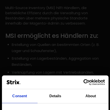
Multi-Source Inventory (MSI) hilft Händlern, die
betriebliche Effizienz durch die Verwaltung von
Beständen über mehrere physische Standorte
innerhalb der Magento-Admin zu verbessern.
MSI ermöglicht es Händlern zu:
Erstellung von Quellen an bestimmten Orten (z. B.
Lager und Schaufenster),
Erstellung von Lagerbeständen, Aggregation von
Beständen,
Verknüpfung von Lagern mit Vertriebskanälen,
Priorisierung von Quellen,
Algorithmus zum Abgleich von Quellen für
Sendungen
Consent
Details
About
Sendungen von mehreren Standorten aus,
Überwachung, Bestandsaktualisierung nach Quelle,