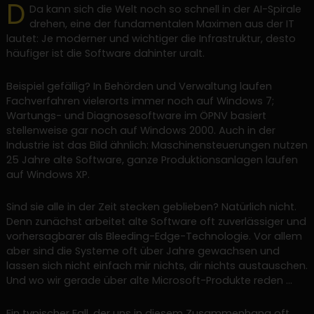
D
Da kann sich die Welt noch so schnell in der AI-Spirale
drehen, eine der fundamentalen Maximen aus der IT
lautet: Je moderner und wichtiger die Infrastruktur, desto
häufiger ist die Software dahinter uralt.
Beispiel gefällig? In Behörden und Verwaltung laufen
Fachverfahren vielerorts immer noch auf Windows 7;
Wartungs- und Diagnosesoftware im ÖPNV basiert
stellenweise gar noch auf Windows 2000. Auch in der
Industrie ist das Bild ähnlich: Maschinensteuerungen nutzen
25 Jahre alte Software, ganze Produktionsanlagen laufen
auf Windows XP.
Sind sie alle in der Zeit stecken geblieben? Natürlich nicht.
Denn zunächst arbeitet alte Software oft zuverlässiger und
vorhersagbarer als Bleeding-Edge-Technologie. Vor allem
aber sind die Systeme oft über Jahre gewachsen und
lassen sich nicht einfach mir nichts, dir nichts austauschen.
Und wo wir gerade über alte Microsoft-Produkte reden …
Ein typischer Fall, der uns in diesem Zusammenhang oft