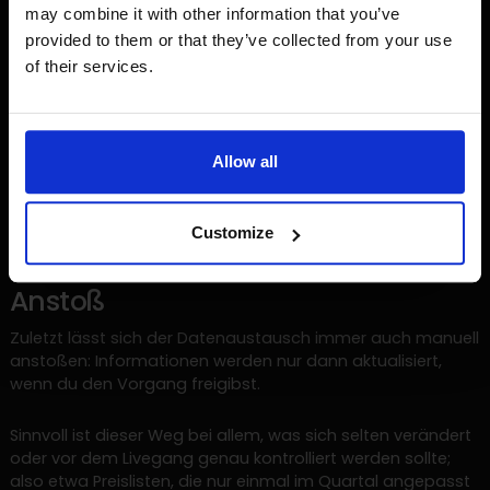
Weiterhin ist es möglich, Informationen zu einem
may combine it with other information that you’ve
bestimmten Zeitpunkt hin- und herzuschicken, also etwa
provided to them or that they’ve collected from your use
jeden Tag um Mitternacht.
of their services.
Dieses Vorgehen bietet sich immer dann an, wenn Daten
zwar weitestgehend aktuell, aber nicht sekundengenau
aktuell sein müssen. Denke zum Beispiel an Verkäufe von
Allow all
Waren, mit denen du großzügig bevorratet bist. Hier reicht
es aus, einmal am Tag die Verkaufszahlen zu checken und
den Lagerbestand entsprechend zu aktualisieren.
Customize
Informationsaustausch auf
Anstoß
Zuletzt lässt sich der Datenaustausch immer auch manuell
anstoßen: Informationen werden nur dann aktualisiert,
wenn du den Vorgang freigibst.
Sinnvoll ist dieser Weg bei allem, was sich selten verändert
oder vor dem Livegang genau kontrolliert werden sollte;
also etwa Preislisten, die nur einmal im Quartal angepasst