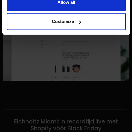
Allow all
Customize
SHOPIFY
Eichholtz Miami: in recordtijd live met
Shopify vóór Black Friday