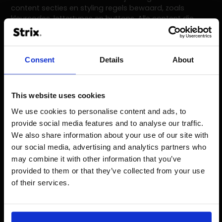
content secties en styling regels bewaard, zoals
kleurcodes, lettertypes en buttons. Alle content die
wordt toegevoegd aan de webshop neemt
automatisch data over uit de tool. Hierdoor kan Skins
snel zelf content toevoegen, verwijderen en bewerken
zonder risico op inconsistentie. De tool geeft meer
Consent
Details
About
flexibiliteit en controle.
Een sterke fundering,
This website uses cookies
klaar voor de toekomst
We use cookies to personalise content and ads, to
provide social media features and to analyse our traffic.
We also share information about your use of our site with
Met de nieuwe webshop is een ijzersterke fundering
gelegd voor de toekomst. Verdere doorontwikkeling en
our social media, advertising and analytics partners who
het toevoegen van nieuwe functionaliteiten staan
may combine it with other information that you’ve
alweer gepland. Robin Bosschaert, e-commerce
provided to them or that they’ve collected from your use
manager Skins over de samenwerking:
De migratie
of their services.
naar Shopware 6 in samenwerking met Strix is
uitzonderlijk soepel verlopen. Strix is scherp op de
deadlines, denkt mee in oplossingen en heeft veel
kennis in huis over Shopware 6.