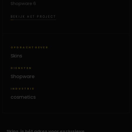
Shopware 6
BEKIJK HET PROJECT
OPDRACHTGEVER
Skins
DIENSTEN
Shopware
INDUSTRIE
cosmetics
Skins is hét adres voor exclusieve