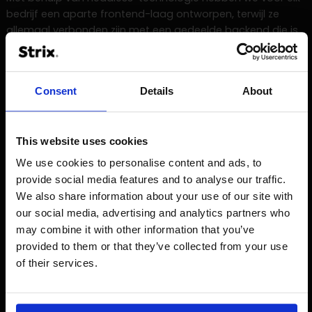
bedrijf een aparte frontend-laag ontworpen, terwijl ze
allemaal verbonden zijn met een gedeelde backend die is
gebouwd op de Magento-engine. Hierdoor kunnen we
gemakkelijk meer bedrijven en markten toevoegen en
wijzigingen aanbrengen aan het uiterlijk van het platform
Consent
Details
About
zonder de code te verstoren, en kan elk bedrijf zijn
bestellingen onafhankelijk afhandelen.
Enkele van de oplossingen die we op het platform
This website uses cookies
hebben geïmplementeerd zijn:
We use cookies to personalise content and ads, to
provide social media features and to analyse our traffic.
Vereenvoudiging van het aankooptraject.
We also share information about your use of our site with
Integratie met het PIM-systeem.
our social media, advertising and analytics partners who
may combine it with other information that you’ve
Automatisering van het facturatieproces.
provided to them or that they’ve collected from your use
Uitbreiding van het aanbod door integratie van
of their services.
gerelateerde bedrijven.
Ontwerp van een intuïtieve interface, in lijn met UX-