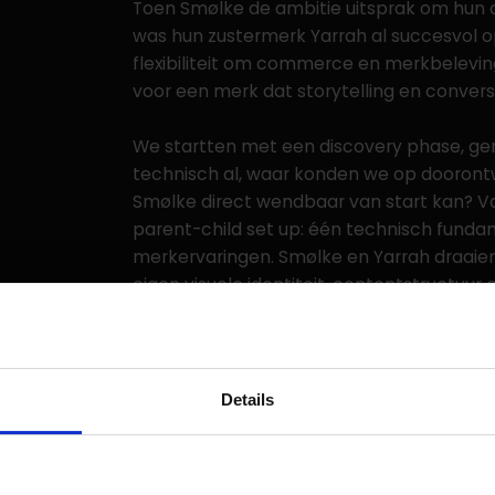
Toen Smølke de ambitie uitsprak om hun d
was hun zustermerk Yarrah al succesvol 
flexibiliteit om commerce en merkbelevin
voor een merk dat storytelling en convers
We startten met een discovery phase, geri
technisch al, waar konden we op dooront
Smølke direct wendbaar van start kan? Va
parent-child set up: één technisch funda
merkervaringen. Smølke en Yarrah draaie
eigen visuele identiteit, contentstructuur
betekent dat maximale efficiëntie en beh
volledige vrijheid en merkexpressie.
Details