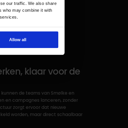
se our traffic. We also share
ers who may combine it with
 services.
Allow all
rken, klaar voor de
r kunnen de teams van Smølke en
sen en campagnes lanceren, zonder
uctuur zorgt ervoor dat nieuwe
ikkeld worden, maar direct schaalbaar