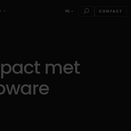
S
NL
CONTACT
mpact met
pware