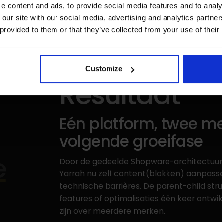
e content and ads, to provide social media features and to analy
 our site with our social media, advertising and analytics partn
 provided to them or that they’ve collected from your use of their
Customize
Resultaat
Eén platform, twee me
volgende groeifase
e
Door de gedeelde Shopware-architectuu
Yarrah nu zelf content(blokken) aanpas
technische barrières. De parent-child str
features of optimalisaties één keer ontw
zijn over meerdere merken.