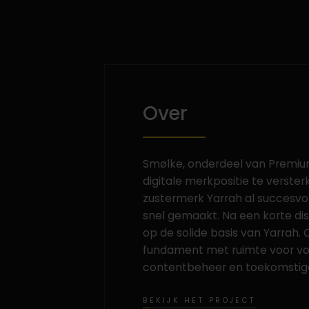
Over
Smølke, onderdeel van Premiu
digitale merkpositie te verste
zustermerk Yarrah al succesvo
snel gemaakt. Na een korte dis
op de solide basis van Yarrah.
fundament met ruimte voor voll
contentbeheer en toekomstige
BEKIJK HET PROJECT