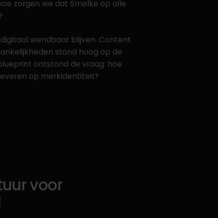
oe zorgen we dat Smølke op alle
?
digitaal wendbaar blijven. Content
ankelijkheden stond hoog op de
 blueprint ontstond de vraag: hoe
leveren op merkidentiteit?
tuur voor
l