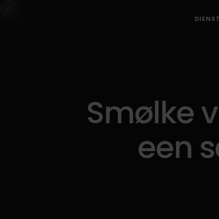
DIENS
Smølke v
een 