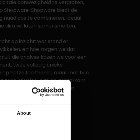
igitale aanwezigheid te vergroten,
op Shopware. Shopware biedt de
g naadloos te combineren. Ideaal
ie slim wil laten samensmelten.
cht op inzicht: wat stond er
wikkelen, en hoe zorgen we dat
nuit die analyse kozen we voor een
ment, twee volledig unieke
n op hetzelfde thema, maar met hun
 en tone of voice. Aan de achterkant
eersbaarheid, aan de voorkant
About