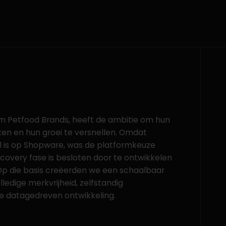
m Petfood Brands, heeft de ambitie om hun
rken en hun groei te versnellen. Omdat
l is op Shopware, was de platformkeuze
covery fase is besloten door te ontwikkelen
 Op die basis creëerden we een schaalbaar
edige merkvrijheid, zelfstandig
 datagedreven ontwikkeling.