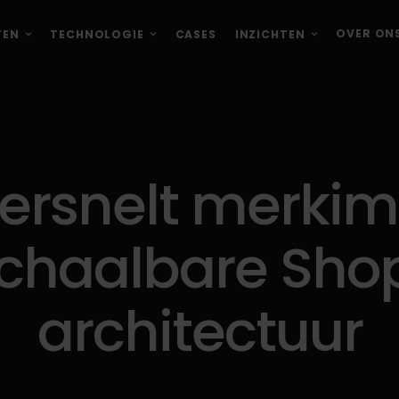
OVER ON
TEN
TECHNOLOGIE
CASES
INZICHTEN
ersnelt merki
schaalbare Sho
architectuur