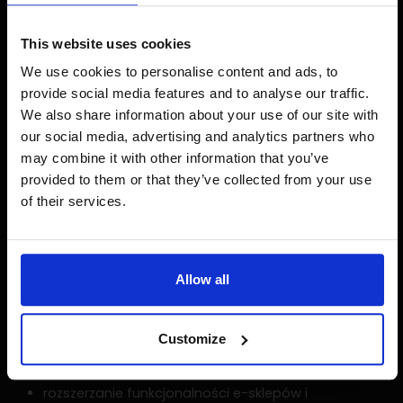
następnie porównanie ich do rozwiązań
zastosowanych w serwisie Skąpiec.pl. Dzięki temu
This website uses cookies
mogliśmy zlokalizować miejsca, w których nasz klient
We use cookies to personalise content and ads, to
ma przewagę nad innymi porównywarkami oraz te
obszary, które można usprawnić.
provide social media features and to analyse our traffic.
We also share information about your use of our site with
Podczas przeglądu konkurencji skupiliśmy się na
our social media, advertising and analytics partners who
przykładach globalnych oraz najważniejszych trendach
may combine it with other information that you’ve
e-commerce, które powinno się wziąć pod uwagę
provided to them or that they’ve collected from your use
podczas projektowania nowego interfejsu, np.:
of their services.
wzrost zakupów produktów szybkozbywalnych w
sieci (np. produkty spożywcze),
Allow all
wzrost zapotrzebowania na pomoc przy i po
zakupie (np. słowniczek),
zwiększenie dostępności dóbr cyfrowych,
Customize
zmiany w funkcjonowaniu sieci reklamowych,
rozszerzanie funkcjonalności e-sklepów i