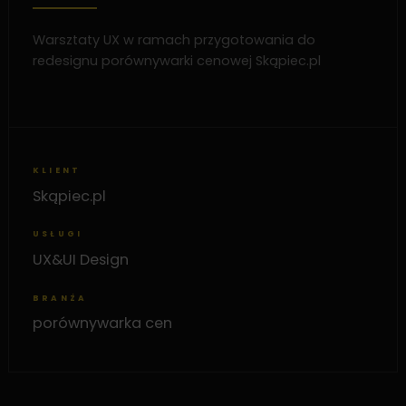
Warsztaty UX w ramach przygotowania do
redesignu porównywarki cenowej Skąpiec.pl
KLIENT
Skąpiec.pl
USŁUGI
UX&UI Design
BRANŻA
porównywarka cen