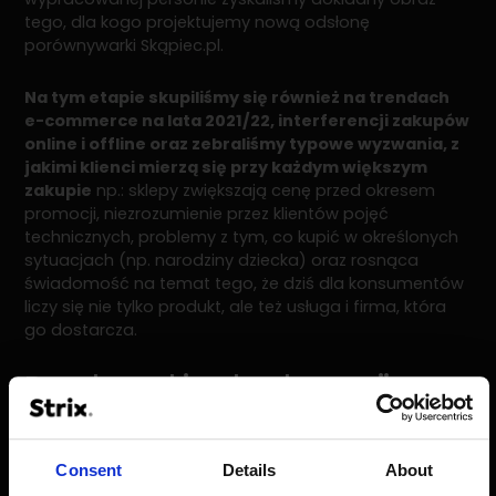
tego, dla kogo projektujemy nową odsłonę
porównywarki Skąpiec.pl.
Na tym etapie skupiliśmy się również na trendach
e-commerce na lata 2021/22, interferencji zakupów
online i offline oraz zebraliśmy typowe wyzwania, z
jakimi klienci mierzą się przy każdym większym
zakupie
np.: sklepy zwiększają cenę przed okresem
promocji, niezrozumienie przez klientów pojęć
technicznych, problemy z tym, co kupić w określonych
sytuacjach (np. narodziny dziecka) oraz rosnąca
świadomość na temat tego, że dziś dla konsumentów
liczy się nie tylko produkt, ale też usługa i firma, która
go dostarcza.
Benchmarking konkurencji
Kolejnym krokiem były przeprowadzenie
benchmarkingu, który miał na celu analizę wzorców
projektowych wśród europejskich i światowych
Consent
Details
About
serwisów pod kątem dobrych i złych praktyk, a