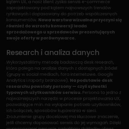
kątem UX, a nasz klient zyska serwis e-commerce
zaprojektowany pod kątem najnowszych trendów
rynkowych i dopasowany do potrzeb współczesnych
konsumentów.
Nowa warstwa wizualna przyczyni się
również do wzrostu konwersji leada
sprzedażowego u sprzedawców prezentujących
swoje oferty w porównywarce.
Research i analiza danych
Wykorzystaliśmy metodę badawczą desk research,
która polega na analizie danych z dostępnych źródeł
(grupy w social mediach, fora internetowe, Google
Analytics i raporty branżowe).
Na podstawie desk
researchu powstały persony — czyli sylwetki
typowych użytkowników serwisu.
Persona to jedno z
najważniejszych narzędzi w procesie projektowania UX,
pozwalające m.in. na wyłapanie potrzeb użytkowników,
ich bolączek, sposobów kupowania w sieci.
Zrozumienie grupy docelowej ma kluczowe znaczenie,
jeśli chcemy dopasować serwis do jej wymagań. Dzięki
wypracowanej personie zyskaliśmy dokładny obraz