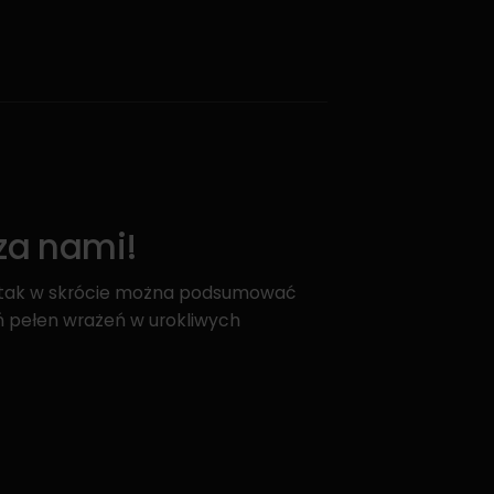
 za nami!
– tak w skrócie można podsumować
eń pełen wrażeń w urokliwych