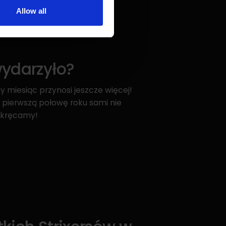
Allow all
wydarzyło?
y miesiąc przynosi jeszcze więcej!
 pierwszą połowę roku sami nie
ozkręcamy!