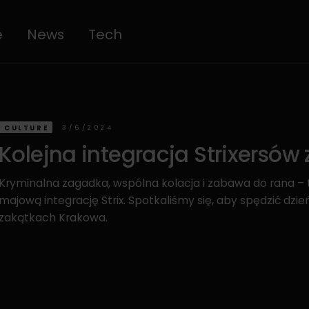
e
News
Tech
3/6/2024
CULTURE
Kolejna integracja Strixersów
Kryminalna zagadka, wspólna kolacja i zabawa do rana 
majową integrację Strix. Spotkaliśmy się, aby spędzić dzi
zakątkach Krakowa.