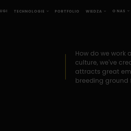
O NAS
UGI
TECHNOLOGIE
PORTFOLIO
WIEDZA
How do we work at
culture, we've cr
attracts great em
breeding ground f