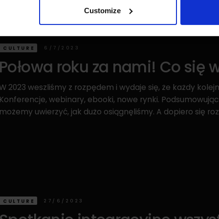
Customize
6/7/2023
CULTURE
Połowa roku za nami! Co się 
W 2023 weszliśmy z rozpędem i wydaje się, że każdy kolejn
Konferencje, webinary, ebooki, nowe rynki. Podsumowując
możemy uwierzyć, jak dużo osiągnęliśmy. A dopiero się r
27/6/2023
CULTURE