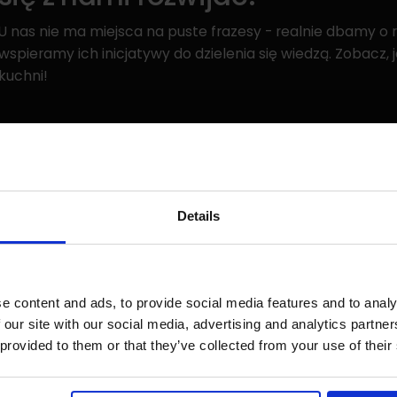
U nas nie ma miejsca na puste frazesy - realnie dbamy o
wspieramy ich inicjatywy do dzielenia się wiedzą. Zobacz, 
kuchni!
21/12/2023
CULTURE
Details
Strixperience 2023 - kolejny 
za nami!
e content and ads, to provide social media features and to analy
Napad na bank, plany na przyszłość i zabawa do rana -
 our site with our social media, advertising and analytics partn
tegoroczny wyjazd integracyjny Strix. Tym razem w groni
 provided to them or that they’ve collected from your use of their
spotkaliśmy się w malowniczym otoczeniu Wadowic, żeby