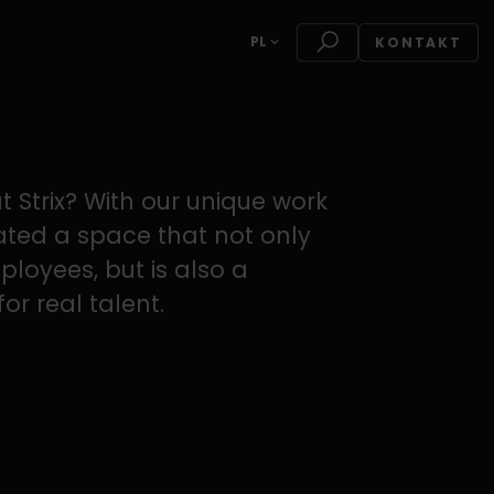
PL
KONTAKT
 Strix? With our unique work
eated a space that not only
ployees, but is also a
or real talent.