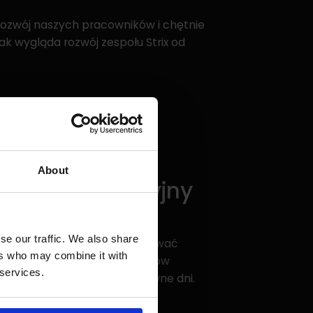
 rozwój naszych pracowników i chętnie
jak wygląda rozwój zespołu Strix od
About
wyjazd integracyjny
se our traffic. We also share
 tak w skrócie można podsumować
ers who may combine it with
e ponad stu koleżanek i kolegów
 services.
 spędzić razem dwa intensywne dni.