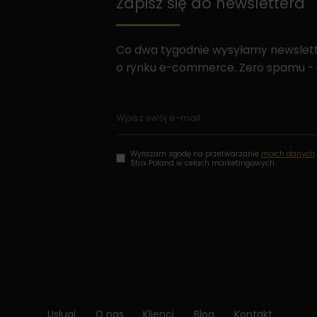
Zapisz się do newslettera
Co dwa tygodnie wysyłamy newslette
o rynku e-commerce. Zero spamu -
Wyrażam zgodę na przetwarzanie
moich danych
Strix Poland w celach marketingowych.
Usługi
O nas
Klienci
Blog
Kontakt