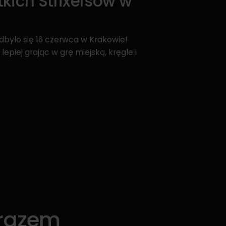
kich Strixersów w
odbyło się 16 czerwca w Krakowie!
lepiej grając w grę miejską, kręgle i
 razem