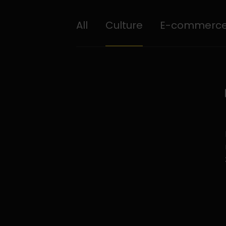
All
Culture
E-commerc