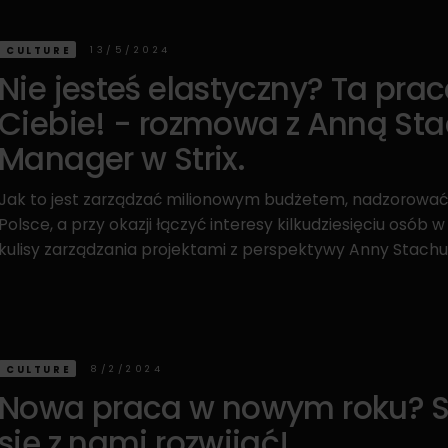
13/5/2024
CULTURE
Nie jesteś elastyczny? Ta praca
Ciebie! - rozmowa z Anną Sta
Manager w Strix.
Jak to jest zarządzać milionowym budżetem, nadzorować
Polsce, a przy okazji łączyć interesy kilkudziesięciu osó
kulisy zarządzania projektami z perspektywy Anny Stachur
8/2/2024
CULTURE
Nowa praca w nowym roku? S
się z nami rozwijać!