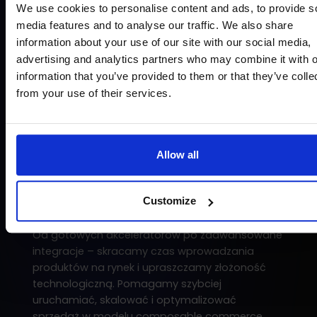
We use cookies to personalise content and ads, to provide s
AKCELERATORY E-COMMERCE OD STRIX
media features and to analyse our traffic. We also share
information about your use of our site with our social media,
Przyspiesz swoją
advertising and analytics partners who may combine it with o
transformację cyfrową
information that you’ve provided to them or that they’ve colle
from your use of their services.
Tworzymy i wdrażamy nowoczesne ekosystemy
sprzedażowe, które naprawdę przyspieszają
rozwój biznesu. Łączymy wiedzę technologiczną
Allow all
z dogłębnym zrozumieniem procesów B2C, B2B i
D2C, aby dostarczać skalowalne, elastyczne
Customize
rozwiązania dopasowane do Twojej organizacji.
Od gotowych akceleratorów po zaawansowane
integracje – skracamy czas wprowadzania
produktów na rynek i upraszczamy złożoność
technologiczną. Pomagamy szybciej
uruchamiać, skalować i optymalizować
sprzedaż w modelu composable commerce.