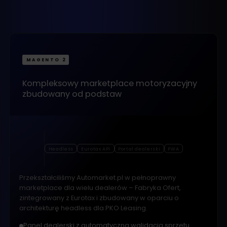
MAGENTO 2
Kompleksowy marketplace motoryzacyjny
zbudowany od podstaw
Headless
Eurotax API
Portal dealerski
PWA
Przekształciliśmy Automarket.pl w pełnoprawny
marketplace dla wielu dealerów – Fabryka Ofert,
zintegrowany z Eurotax i zbudowany w oparciu o
architekturę headless dla PKO Leasing.
Panel dealerski z automatyczną walidacją sprzętu