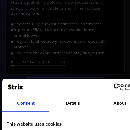
stabilną platformę gotową na sprzedaż na wielu
rynkach, rozwój w kanale omnichannel i dalszą
ekspansję marki
Magento + Hyvä jako fundament e-commerce
Ergonode PIM dla ustrukturyzowania danych
produktowych
Program lojalnościowy i zaawansowane zasady
promocji
One-step checkout i stabilność przy dużym ruchu
PRZECZYTAJ CASE STUDY
ZOBACZ WSZYSTKIE PROJEKTY
Consent
Details
About
This website uses cookies