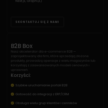
Next.js, GraphQL)
SKONTAKTUJ SIĘ Z NAMI
B2B Box
Nasz akcelerator dla e-commerce B2B —
zaprojektowany dla firm, które sprzedają złożone
produkty, prowadzą operacje z wielu magazynów lub
korzystają z zaawansowanych modeli cenowych i
uprawnień.
Korzyści:
Szybkie uruchamianie portali B2B
Gotowość do integracji z ERP/CRM
Obsługa wielu grup klientów i cenników