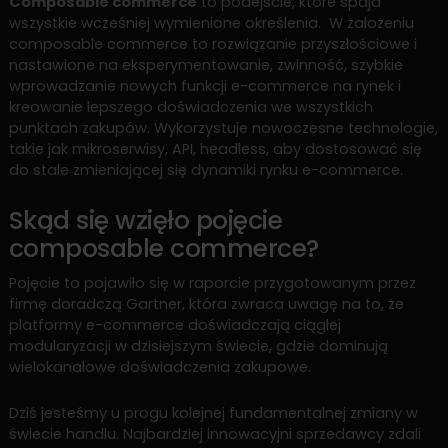
Composable commerce
to podejście, które spaja
wszystkie wcześniej wymienione określenia. W założeniu
composable commerce to rozwiązanie przyszłościowe i
nastawione na eksperymentowanie, zwinność, szybkie
wprowadzanie nowych funkcji e-commerce na rynek i
kreowanie lepszego doświadczenia we wszystkich
punktach zakupów. Wykorzystuje nowoczesne technologie,
takie jak mikroserwisy, API, headless, aby dostosować się
do stale zmieniającej się dynamiki rynku e-commerce.
Skąd się wzięło pojęcie
composable commerce?
Pojęcie to pojawiło się w raporcie przygotowanym przez
firmę doradczą Gartner, która zwraca uwagę na to, że
platformy e-commerce doświadczają ciągłej
modularyzacji w dzisiejszym świecie, gdzie dominują
wielokanałowe doświadczenia zakupowe.
Dziś jesteśmy u progu kolejnej fundamentalnej zmiany w
świecie handlu. Najbardziej innowacyjni sprzedawcy zdali