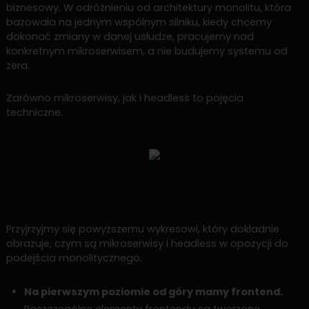
biznesowy. W odróżnieniu od architektury monolitu, która
bazowała na jednym wspólnym silniku, kiedy chcemy
dokonać zmiany w danej usłudze, pracujemy nad
konkretnym mikroserwisem, a nie budujemy systemu od
zera.
Zarówno mikroserwisy, jak i headless to pojęcia
techniczne.
Przyjrzyjmy się powyższemu wykresowi, który dokładnie
obrazuje, czym są mikroserwisy i headless w opozycji do
podejścia monolitycznego.
Na pierwszym poziomie od góry mamy frontend.
Poszczególne elementy frontendu są tworzone