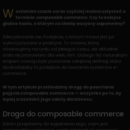
W
ostatnim czasie coraz częściej można usłyszeć o
terminie
composable commerce
. Czy to kolejne
głośne hasło, o którym za chwilę wszyscy zapomnimy?
Zdecydowanie nie. Podejście, o którym mowa jest już
wykorzystywane w praktyce. To zmiana, którą
obserwujemy na rynku od jakiegoś czasu, ale aktualnie
stała się priorytetem dla wielu firm. Dlatego też naturalnym
etapem rozwoju było powstanie odrębnej definicji, która
dookreślałaby to podejście do tworzenia systemów e-
commerce.
W tym artykule prześledzimy drogę do powstania
pojęcia composable commerce — wszystko po to, by
lepiej zrozumieć jego zalety dla biznesu.
Droga do composable commerce
Zanim przejdziemy do wyjaśnienia tego, czym jest
composable commerce, warto przyjrzeć się rozwojowi