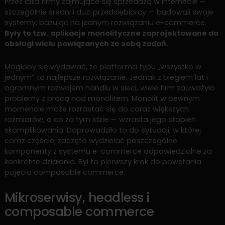
Przez lata firmy zajmujące się sprzedażą w internecie —
szczególnie średni i duzi przedsiębiorcy — budowali swoje
systemy, bazując na jednym rozwiązaniu e-commerce.
Były to tzw. aplikacje monolityczne zaprojektowane do
obsługi wielu powiązanych ze sobą zadań.
Mogłoby się wydawać, że platforma typu „wszystko w
jednym” to najlepsze rozwiązanie. Jednak z biegiem lat i
ogromnym rozwojem handlu w sieci, wiele firm zauważyło
problemy z pracą nad monolitem. Monolit w pewnym
momencie może rozrastać się do coraz większych
rozmiarów, a co za tym idzie — wzrasta jego stopień
skomplikowania. Doprowadziło to do sytuacji, w której
coraz częściej zaczęto wydzielać poszczególne
komponenty z systemu e-commerce odpowiedzialne za
konkretne działania. Był to pierwszy krok do powstania
pojęcia composable commerce.
Mikroserwisy, headless i
composable commerce