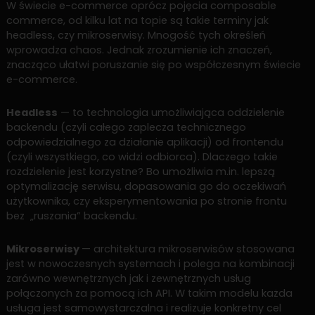
W świecie e-commerce oprócz pojęcia composable
commerce, od kilku lat na topie są takie terminy jak
headless, czy mikroserwisy. Mnogość tych określeń
wprowadza chaos. Jednak zrozumienie ich znaczeń,
znacząco ułatwi poruszanie się po współczesnym świecie
e-commerce.
Headless
— to technologia umożliwiająca oddzielenie
backendu (czyli całego zaplecza technicznego
odpowiedzialnego za działanie aplikacji) od frontendu
(czyli wszystkiego, co widzi odbiorca). Dlaczego takie
rozdzielenie jest korzystne? Bo umożliwia m.in. lepszą
optymalizację serwisu, dopasowania go do oczekiwań
użytkownika, czy eksperymentowania po stronie frontu
bez „ruszania” backendu.
Mikroserwisy
— architektura mikroserwisów stosowana
jest w nowoczesnych systemach i polega na kombinacji
zarówno wewnętrznych jak i zewnętrznych usług
połączonych za pomocą ich API. W takim modelu każda
usługa jest samowystarczalna i realizuje konkretny cel