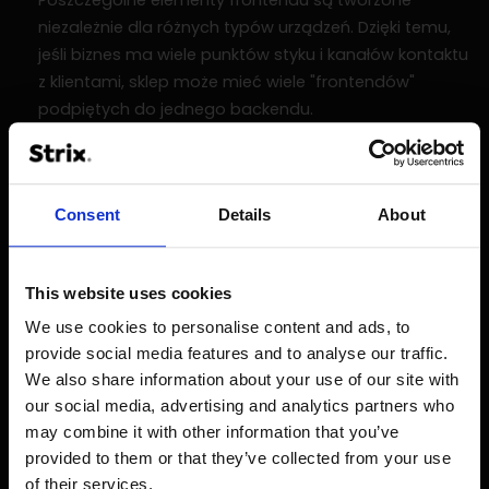
niezależnie dla różnych typów urządzeń. Dzięki temu,
jeśli biznes ma wiele punktów styku i kanałów kontaktu
z klientami, sklep może mieć wiele "frontendów"
podpiętych do jednego backendu.
Na drugim poziomie od dołu mamy backend
. Jest on
podzielony na mikroserwisy, które są niezależnymi
kawałki kodu. Każdy z nich pracuje z własną, oddzielną
Consent
Details
About
bazą danych. Na przykład, mogą istnieć indywidualne
mikroserwisy dla katalogu sklepu, wyszukiwania,
koszyka, kasy, płatności, CMS, czy obsługi klienta.
This website uses cookies
We use cookies to personalise content and ads, to
Na samym dole mamy bazę danych.
Przechowują one
provide social media features and to analyse our traffic.
i porządkują informacje o sklepie internetowym.
We also share information about your use of our site with
our social media, advertising and analytics partners who
Backend dostarcza dane dla pierwszego poziomu od góry
may combine it with other information that you’ve
(tzw. head) za pomocą różnych formatów API, takich jak
provided to them or that they’ve collected from your use
JSON, GraphQL, itp.
of their services.