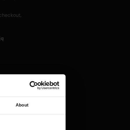
 checkout,
ją
About