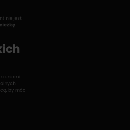
nt nie jest
cieżkę
kich
iczeniami:
kalnych
icą, by móc