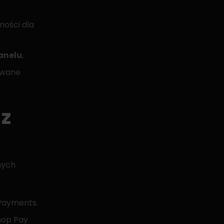
ności dla
anelu
,
owane
 z
nych
 Payments.
hop Pay