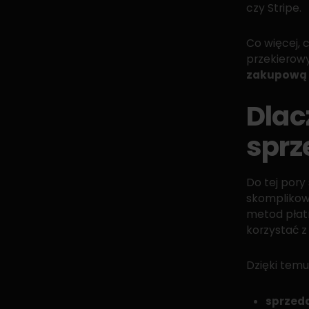
czy Stripe.
Co więcej,
przekierow
zakupową
Dlac
spr
Do tej pory
skomplikow
metod płatn
korzystać z
Dzięki temu
sprzed