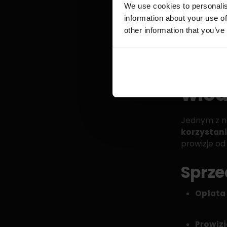
We use cookies to personalis
Wypełn
information about your use of
Po zat
other information that you’ve
w Twoi
Kosz
wied
Jednym z n
korzystani
prowizje od 
Sprze
Opłata 
Prowizj