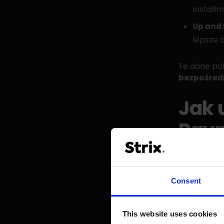
Installm
Up and 
lepsze 
Te dane po
bezpośredn
Jak 
Pay
Wdrożenie 
Consent
Zaloguj
Przejdź
This website uses cookies
Wybie