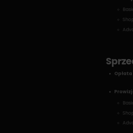
Basi
Shop
Adva
Sprze
Opłata 
Prowizj
Basi
Shop
Adva