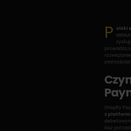
P
olski
debiu
zyskuj
prowadzą sp
rozwiązanie
płatnościam
Czym
Pay
Shopify Pa
z platform
debetowymi,
bez potrzeb