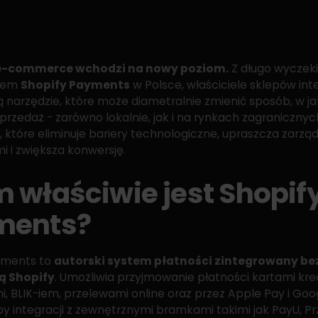
 e-commerce wchodzi na nowy poziom.
Z długo wycze
tem
Shopify Payments
w Polsce, właściciele sklepów in
ą narzędzie, które może diametralnie zmienić sposób, w ja
rzedaż - zarówno lokalnie, jak i na rynkach zagranicznyc
, które eliminuje bariery technologiczne, upraszcza zarzą
i i zwiększa konwersję.
 właściwie jest Shopif
ments?
yments to
autorski system płatności zintegrowany b
ą Shopify
. Umożliwia przyjmowanie płatności kartami kr
 BLIK-iem, przelewami online oraz przez Apple Pay i Goo
y integracji z zewnętrznymi bramkami takimi jak PayU, P