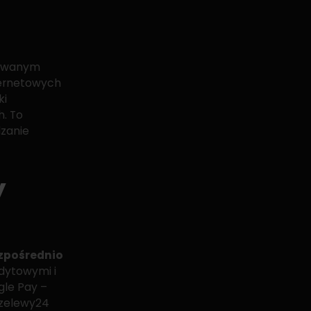
kiwanym
ternetowych
ki
h. To
dzanie
y
ezpośrednio
edytowymi i
gle Pay –
rzelewy24