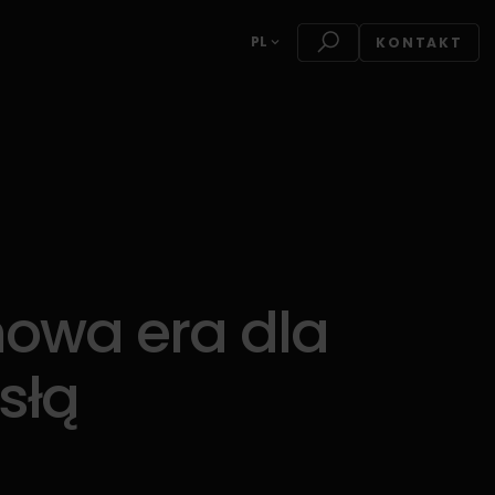
PL
KONTAKT
nowa era dla
słą