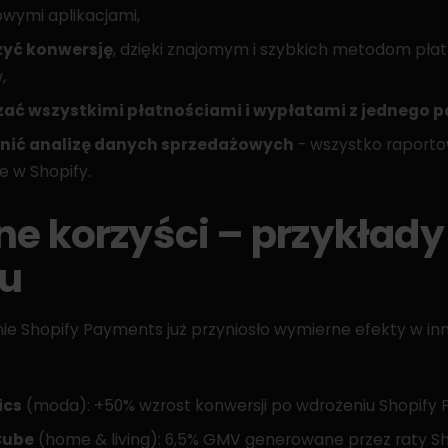
wymi aplikacjami,
zyć konwersję
, dzięki znajomym i szybkich metodom płat
,
ać wszystkimi płatnościami i wypłatami z jednego p
nić analizę danych sprzedażowych
- wszystko raport
e w Shopify.
ne korzyści – przykłady
u
e Shopify Payments już przyniosło wymierne efekty w in
ics
(moda): +50% wzrost konwersji po wdrożeniu Shopify
Cube
(home & living): 6,5% GMV generowane przez raty S