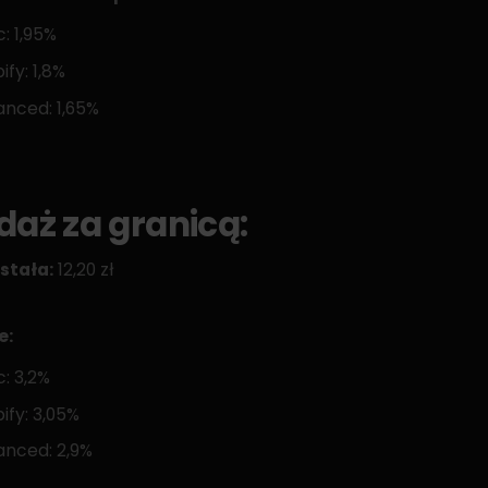
c: 1,95%
ify: 1,8%
nced: 1,65%
daż za granicą:
stała:
12,20 zł
e:
c: 3,2%
ify: 3,05%
nced: 2,9%