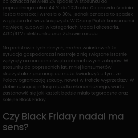
co oznacza niewielki 2% spadek w stosunku do
poprzedniego roku i 44 % do 2021 roku. Co prawda średnia
liczba transakcji wzrosła o 30%, jednak oznacza to spadek
względem lat wcześniejszych. W Czarny Piątek konsumenci
najwięcej kupowali w kategoriach: Moda i akcesoria,
AGD/RTV i elektronika oraz Zdrowie i uroda.
Na podstawie tych danych, można wnioskować że
sytuacja gospodarcza i nastroje z nią związane istotnie
wpłynęły na coroczne święto internetowych zakupów. W
stosunku do poprzednich lat, mniej konsumetów
skorzystało z promocji, co może świadczyć o tym, że
Polacy ograniczają zakupy, nawet w trakcie wyprzedaży. W
dobie rosnącej inflacji i spadku ekonomicznego, warto
zastanowić się jaki kształt będzie miało tegoroczne oraz
kolejne Black Friday.
Czy Black Friday nadal ma
sens?