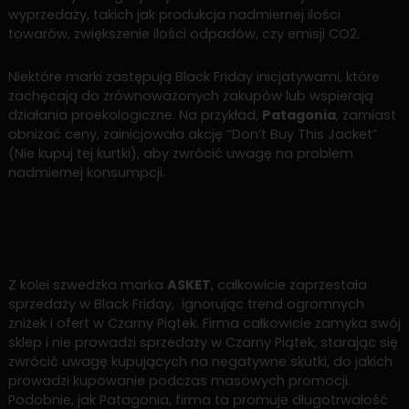
wyprzedaży, takich jak produkcja nadmiernej ilości
towarów, zwiększenie ilości odpadów, czy emisji CO2.
Niektóre marki zastępują Black Friday inicjatywami, które
zachęcają do zrównoważonych zakupów lub wspierają
działania proekologiczne. Na przykład,
Patagonia
, zamiast
obniżać ceny, zainicjowała akcję “Don’t Buy This Jacket”
(Nie kupuj tej kurtki), aby zwrócić uwagę na problem
nadmiernej konsumpcji.
Z kolei szwedzka marka
ASKET
, całkowicie zaprzestała
sprzedaży w Black Friday, ignorując trend ogromnych
zniżek i ofert w Czarny Piątek. Firma całkowicie zamyka swój
sklep i nie prowadzi sprzedaży w Czarny Piątek, starając się
zwrócić uwagę kupujących na negatywne skutki, do jakich
prowadzi kupowanie podczas masowych promocji.
Podobnie, jak Patagonia, firma ta promuje długotrwałość