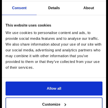
promocyjnych. Ten trend może prowadzić do spadku
Consent
Details
About
sprzedaży w innych okresach roku, gdy konsumenci są
mniej skłonni płacić pełną cenę za produkty.
Takie podejście może również wpłynąć na sposób, w jaki
This website uses cookies
marka jest postrzegana – jeśli klienci przyzwyczają się do
We use cookies to personalise content and ads, to
regularnych dużych zniżek, mogą zacząć postrzegać
provide social media features and to analyse our traffic.
normalne ceny jako zbyt wysokie.
We also share information about your use of our site with
our social media, advertising and analytics partners who
Oczekiwania konsumentów wobec dużych rabatów
may combine it with other information that you’ve
również mogą prowadzić do problemów w przyszłości.
provided to them or that they’ve collected from your use
Jeśli sklep nie będzie w stanie utrzymać wysokiego
poziomu promocji, może to negatywnie wpłynąć na
of their services.
zadowolenie konsumentów oraz lojalność wobec marki. To
zjawisko może szczególnie dotknąć mniejsze sklepy, które
nie dysponują zasobami pozwalającymi na stałe
oferowanie dużych obniżek. W dłuższej perspektywie, marki
Allow all
mogą stracić swoją wartość w oczach klientów, jeśli będą
postrzegane jedynie przez pryzmat okazji cenowych, a nie
jakości produktów czy unikalnej oferty.
Customize