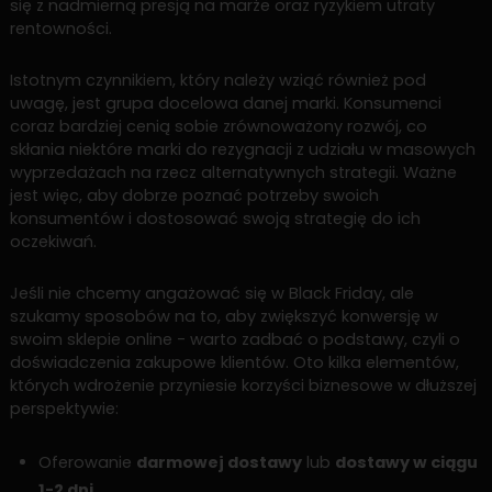
się z nadmierną presją na marże oraz ryzykiem utraty
rentowności.
Istotnym czynnikiem, który należy wziąć również pod
uwagę, jest grupa docelowa danej marki. Konsumenci
coraz bardziej cenią sobie zrównoważony rozwój, co
skłania niektóre marki do rezygnacji z udziału w masowych
wyprzedażach na rzecz alternatywnych strategii. Ważne
jest więc, aby dobrze poznać potrzeby swoich
konsumentów i dostosować swoją strategię do ich
oczekiwań.
Jeśli nie chcemy angażować się w Black Friday, ale
szukamy sposobów na to, aby zwiększyć konwersję w
swoim sklepie online - warto zadbać o podstawy, czyli o
doświadczenia zakupowe klientów. Oto kilka elementów,
których wdrożenie przyniesie korzyści biznesowe w dłuższej
perspektywie:
Oferowanie
darmowej dostawy
lub
dostawy w ciągu
1-2 dni