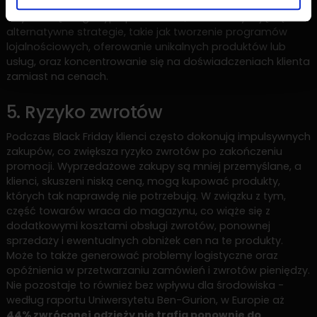
Aby uniknąć tego typu problemów, marki decydują się na
alternatywne strategie, takie jak tworzenie programów
lojalnościowych, oferowanie unikalnych produktów lub
usług, oraz koncentrowanie się na doświadczeniach klienta
zamiast na cenach.
5. Ryzyko zwrotów
Podczas Black Friday klienci często dokonują impulsywnych
zakupów, co zwiększa ryzyko zwrotów po zakończeniu
promocji. Wyprzedażowe zakupy są mniej przemyślane, a
klienci, skuszeni niską ceną, mogą kupować produkty,
których tak naprawdę nie potrzebują. W związku z tym,
część towarów wraca do magazynu, co wiąże się z
dodatkowymi kosztami obsługi zwrotów, ponownej
sprzedaży i ewentualnych obniżek cen na te produkty.
Może to także generować problemy logistyczne oraz
opóźnienia w przetwarzaniu zamówień i zwrotów pieniędzy.
Nie pozostaje to również bez wpływu dla środowiska -
według raportu Uniwersytetu Ben-Gurion, w Europie aż
44% zwróconej odzieży nie trafia ponownie do