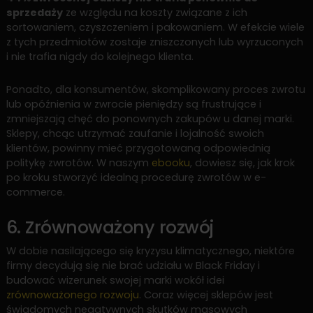
sprzedaży
ze względu na koszty związane z ich
sortowaniem, czyszczeniem i pakowaniem. W efekcie wiele
z tych przedmiotów zostaje zniszczonych lub wyrzuconych
i nie trafia nigdy do kolejnego klienta.
Ponadto, dla konsumentów, skomplikowany proces zwrotu
lub opóźnienia w zwrocie pieniędzy są frustrujące i
zmniejszają chęć do ponownych zakupów u danej marki.
Sklepy, chcąc utrzymać zaufanie i lojalność swoich
klientów, powinny mieć przygotowaną odpowiednią
politykę zwrotów. W naszym
ebooku
, dowiesz się, jak krok
po kroku stworzyć idealną procedurę zwrotów w e-
commerce.
6. Zrównoważony rozwój
W dobie nasilającego się kryzysu klimatycznego, niektóre
firmy decydują się nie brać udziału w Black Friday i
budować wizerunek swojej marki wokół idei
zrównoważonego rozwoju
. Coraz więcej sklepów jest
świadomych negatywnych skutków masowych