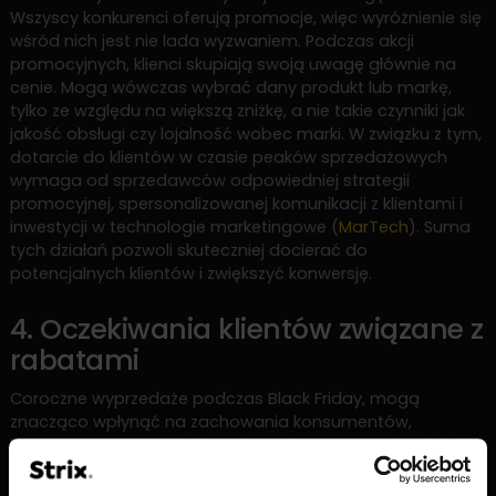
Wszyscy konkurenci oferują promocje, więc wyróżnienie się
wśród nich jest nie lada wyzwaniem. Podczas akcji
promocyjnych, klienci skupiają swoją uwagę głównie na
cenie. Mogą wówczas wybrać dany produkt lub markę,
tylko ze względu na większą zniżkę, a nie takie czynniki jak
jakość obsługi czy lojalność wobec marki. W związku z tym,
dotarcie do klientów w czasie peaków sprzedażowych
wymaga od sprzedawców odpowiedniej strategii
promocyjnej, spersonalizowanej komunikacji z klientami i
inwestycji w technologie marketingowe (
MarTech
). Suma
tych działań pozwoli skuteczniej docierać do
potencjalnych klientów i zwiększyć konwersję.
4. Oczekiwania klientów związane z
rabatami
Coroczne wyprzedaże podczas Black Friday, mogą
znacząco wpłynąć na zachowania konsumentów,
kształtując nawyk oczekiwania na duże promocje. Wielu
klientów zaczyna wstrzymywać się z regularnymi zakupami,
oczekując znacznych obniżek cen właśnie podczas akcji