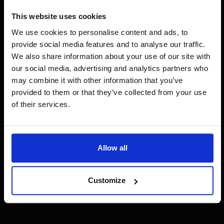
This website uses cookies
We use cookies to personalise content and ads, to
provide social media features and to analyse our traffic.
We also share information about your use of our site with
our social media, advertising and analytics partners who
Strix has built a strong B2B platform that
may combine it with other information that you’ve
elevates the Dr. Hauschka brand - clean,
provided to them or that they’ve collected from your use
scalable, and designed to drive real
of their services.
business growth.
Allow all
AMBER SCHRÖDER
Head of Marketing & Experience at Dr. Hauschka
Customize