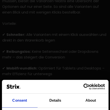
müssen, bietet die Varianten-Matrix eine Übersicht der
Optionen auf nur einer Seite. So sind alle Varianten auf
einen Blick und mit wenigen Klicks bestellbar.
Vorteile:
✔
Schneller:
Alle Varianten mit einem Klick auswählen und
direkt in den Warenkorb legen
✔
Reibungslos:
Keine Seitenwechsel oder Dropdowns
mehr – das steigert die Conversion
✔
Mobilfreundlich:
Optimiert für Tablets und Desktops –
mehr Effizienz für unterwegs
Diese Innovation unterstützt Dr. Hauschkas
nutzerzentrierten Ansatz perfekt und erleichtert
Großbestellungen für B2B-Kunden erheblich.
Consent
Details
About