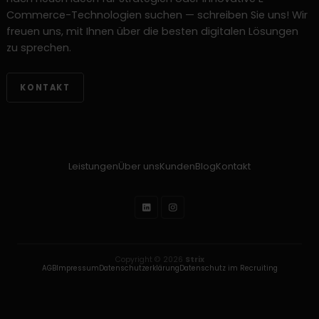
Commerce-Technologien suchen — schreiben Sie uns! Wir
freuen uns, mit Ihnen über die besten digitalen Lösungen
zu sprechen.
KONTAKT
Leistungen
Über uns
Kunden
Blog
Kontakt
Copyright © 2026
Strix
AGB
Impressum
Datenschutzerklärung
Datenschutz im Recruiting