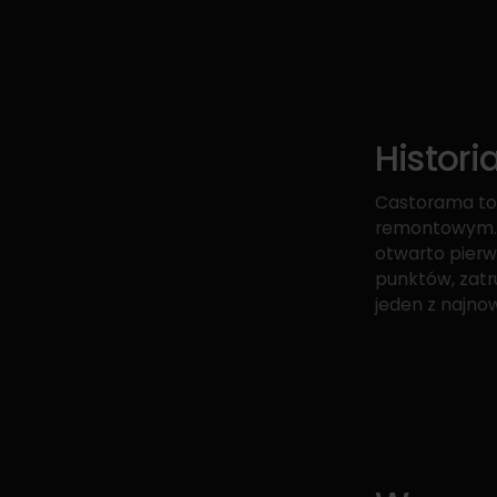
Histori
Castorama to 
remontowym. J
otwarto pierw
punktów, zatru
jeden z najn