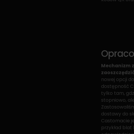
Opraco
Mechanizm z
zaoszczędzić
nowej opcji d
dostępność C
tylko tam, gd
stopniowo, al
Zastosowaliśm
dostawy do sk
Castomacie je
przykład blat 