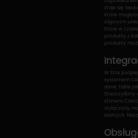
odpowiedniem
staje się nie
które mogłyby
Algorytm unie
które w czasi
produkty z kat
produkty możn
Integra
W Strix podpi
systemem Cast
dane, takie j
Stworzyliśmy
stanem Castom
wyłączony, na
wolnych. Nasz
Obsłu