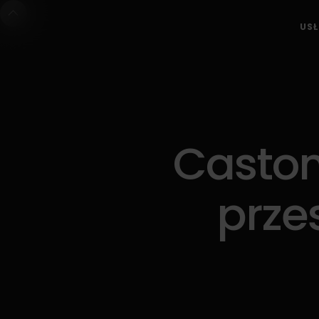
USŁ
Castom
prze