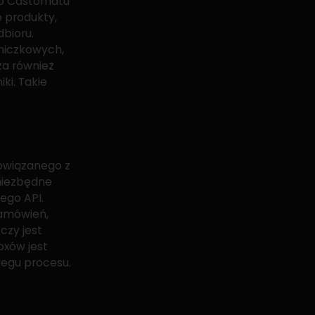
do Castomatu
 produkty,
bioru.
niczkowych,
za również
ki. Takie
powiązanego z
niezbędne
ego API.
amówień,
czy jest
oxów jest
iegu procesu.