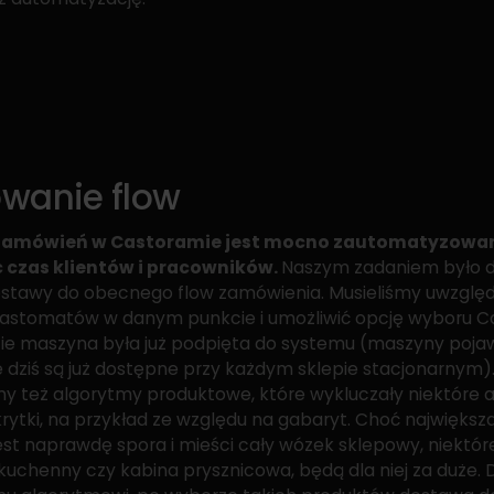
wanie flow
amówień w Castoramie jest mocno zautomatyzowan
 czas klientów i pracowników.
Naszym zadaniem było 
ostawy do obecnego flow zamówienia. Musieliśmy uwzględ
astomatów w danym punkcie i umożliwić opcję wyboru 
zie maszyna była już podpięta do systemu (maszyny pojawi
e dziś są już dostępne przy każdym sklepie stacjonarnym)
y też algorytmy produktowe, które wykluczały niektóre a
rytki, na przykład ze względu na gabaryt. Choć najwięks
st naprawdę spora i mieści cały wózek sklepowy, niektór
kuchenny czy kabina prysznicowa, będą dla niej za duże. D