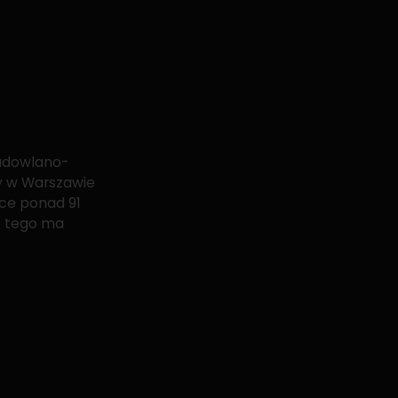
budowlano-
dy w Warszawie
sce ponad 91
do tego ma