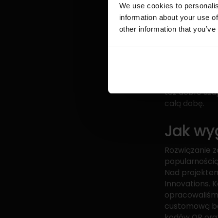
sklepowego, 
We use cookies to personalis
umieszczenia 
information about your use of
zamówienie jes
other information that you’ve
Castomat.
Skrytki Casto
wizytę kurier
pojechać po o
też dobre uzu
całą dobę.
Jak wy
Rozwiązanie z
popularnością
Nad projektem
Innovations. K
opracowaliśmy
customową ba
kodów QR ora