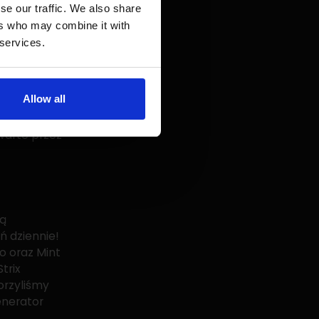
 momentu
se our traffic. We also share
ym czasie
ers who may combine it with
jduje się
 services.
amiast wplatać
Allow all
, klient może
aty stanowią
warte przez
zą
ń dziennie!
o oraz Mint
trix
orzyliśmy
nerator