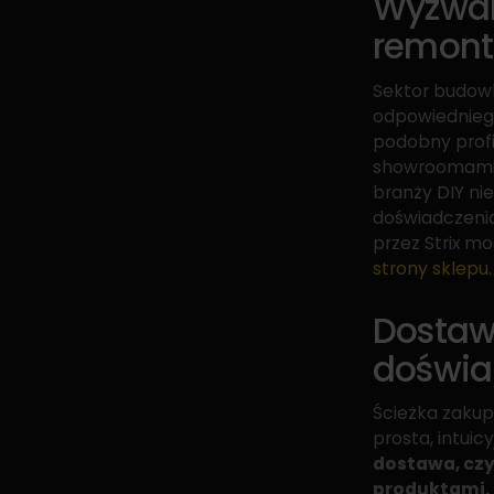
Wyzwan
remon
Sektor budowl
odpowiedniego
podobny profi
showroomami, 
branży DIY ni
doświadczenia
przez Strix m
strony sklepu
Dostaw
doświa
Ścieżka zaku
prosta, intuicy
dostawa, czy
produktami.