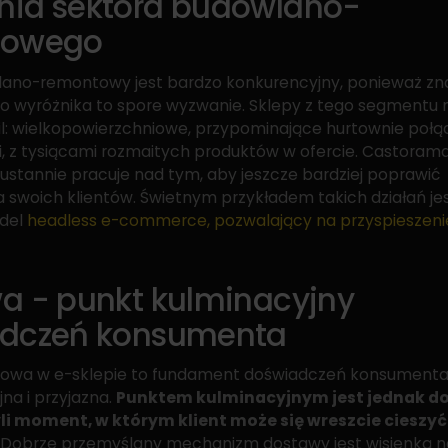
ia sektora budowlano-
towego
ano-remontowy jest bardzo konkurencyjny, ponieważ zna
 wyróżnika to spore wyzwanie. Sklepy z tego segmentu 
l: wielkopowierzchniowe, przypominające hurtownie połą
z tysiącami rozmaitych produktów w ofercie. Castorama 
eustannie pracuje nad tym, aby jeszcze bardziej poprawić
 swoich klientów. Świetnym przykładem takich działań je
odel
headless e-commerce, pozwalający na przyspieszeni
.
a - punkt kulminacyjny
dczeń konsumenta
powa w e-sklepie to fundament doświadczeń konsumenta 
jna i przyjazna.
Punktem kulminacyjnym jest jednak do
li moment, w którym klient może się wreszcie ciesz
Dobrze przemyślany mechanizm dostawy jest wisienką 