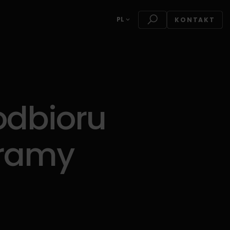
PL
KONTAKT
odbioru
oramy