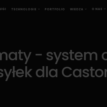
O NAS
UGI
TECHNOLOGIE
PORTFOLIO
WIEDZA
aty - system 
syłek dla Cast