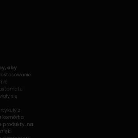
y, aby
dostosowanie
nić
Castomatu
ały się
.
rtykuły z
za komórka
e produkty, na
zięki