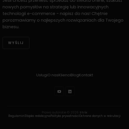
Jeśli chcesz przenieść sprzedaż do świata online, szukasz
nowych pomysłów na strategię lub innowacyjnych
technologii e-commerce - napisz do nas! Chętnie
porozmawiamy o najlepszych rozwiązaniach dla Twojego
biznesu.
WYŚLIJ
Usługi
O nas
Klienci
Blog
Kontakt
Prawa autorskie © 2026
Strix
Regulamin
Stopka redakcyjna
Polityka prywatności
Ochrona danych w rekrutacji