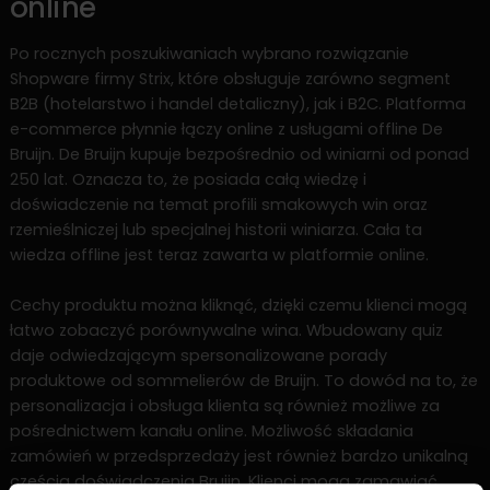
online
Po rocznych poszukiwaniach wybrano rozwiązanie
Shopware firmy Strix, które obsługuje zarówno segment
B2B (hotelarstwo i handel detaliczny), jak i B2C. Platforma
e-commerce płynnie łączy online z usługami offline De
Bruijn. De Bruijn kupuje bezpośrednio od winiarni od ponad
250 lat. Oznacza to, że posiada całą wiedzę i
doświadczenie na temat profili smakowych win oraz
rzemieślniczej lub specjalnej historii winiarza. Cała ta
wiedza offline jest teraz zawarta w platformie online.
Cechy produktu można kliknąć, dzięki czemu klienci mogą
łatwo zobaczyć porównywalne wina. Wbudowany quiz
daje odwiedzającym spersonalizowane porady
produktowe od sommelierów de Bruijn. To dowód na to, że
personalizacja i obsługa klienta są również możliwe za
pośrednictwem kanału online. Możliwość składania
zamówień w przedsprzedaży jest również bardzo unikalną
częścią doświadczenia Brujin. Klienci mogą zamawiać