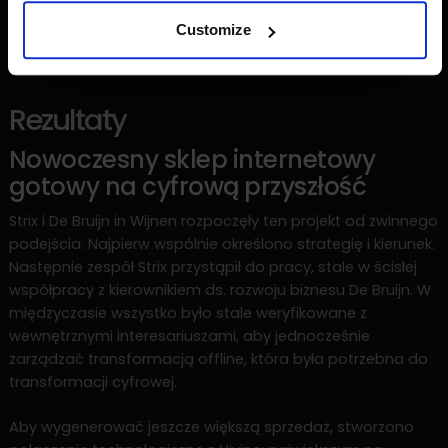
Customize
Rezultaty
Nowoczesny sklep internetowy
gotowy na cyfrową przyszłość
Strix i De Bruijn in Wijnen rozpoczęły ten projekt od zwinnego
podejścia. Najpierw wspólnie określono strategię i kierunek.
Następnie zespół Strix przystąpił do pracy, stale w ścisłej
współpracy z kierownikiem ds. rozwoju biznesu De Bruijn. W
międzyczasie wszystko było stale weryfikowane z
wewnętrznymi interesariuszami, aby jednocześnie
zarządzać transformacją offline, która była potrzebna do
transformacji cyfrowej.
Aby wygenerować jeszcze większą sprzedaż, stworzono