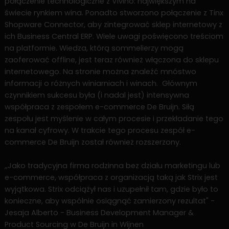
połączenie technologiczne z Vivino: największym na
świecie rynkiem wina. Ponadto stworzono połączenie z Tinx
Shopware Connector, aby zintegrować sklep internetowy z
ich Business Central ERP. Wiele uwagi poświęcono treściom
na platformie. Wiedza, którą sommelierzy mogą
zaoferować offline, jest teraz również włączona do sklepu
internetowego. Na stronie można znaleźć mnóstwo
informacji o różnych winiarniach i winach. Głównym
czynnikiem sukcesu była (i nadal jest) intensywna
współpraca z zespołem e-commerce De Bruijn. Siłą
zespołu jest myślenie w całym procesie i przekładanie tego
na kanał cyfrowy. W trakcie tego procesu zespół e-
commerce De Bruijn został również rozszerzony.
,,Jako tradycyjna firma rodzinna bez działu marketingu lub
e-commerce, współpraca z organizacją taką jak Strix jest
wyjątkowa. Strix odciążył nas i uzupełnił tam, gdzie było to
konieczne, aby wspólnie osiągnąć zamierzony rezultat" -
Jesaja Alberto - Business Development Manager &
Product Sourcing w De Bruijn in Wijnen