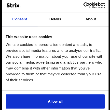
wina, które nie zostały jeszcze wyprodukowane lub wciąż
dojrzewają.
Consent
Details
About
Oprócz wyników platformy internetowej, wiele zmieniło się
w organizacji. Na przykład wszyscy byli zaangażowani w
cyfrową transformację, aby dokonać tej zmiany. Decyzje
This website uses cookies
na korzyść platformy online doprowadziły również do
zmian offline w firmie. Od przetwarzania zamówień i
We use cookies to personalise content and ads, to
dystrybucji po zapewnienie jakości danych i przetwarzania
provide social media features and to analyse our traffic.
w systemie ERP. Dzięki włączeniu wszystkich osób online i
We also share information about your use of our site with
offline w transformację, nastąpiła poważna zmiana - teraz
our social media, advertising and analytics partners who
firma jest gotowa na przyszłość zarówno offline, jak i
may combine it with other information that you’ve
online.
provided to them or that they’ve collected from your use
of their services.
Allow all