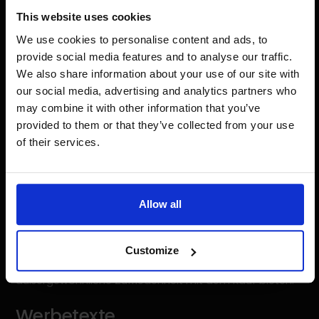
Die Kategorisierung der Produkte und die Platzierung
This website uses cookies
der Elemente auf der Startseite ermöglichen dem
We use cookies to personalise content and ads, to
Benutzer eine einfache Navigation. Dank dieses
Ansatzes hat ein unerfahrener Benutzer die Möglichkeit,
provide social media features and to analyse our traffic.
etwas über die Produkte zu erfahren, zu sehen, wie sie
We also share information about your use of our site with
hergestellt werden, und erhöht die Wahrscheinlichkeit
our social media, advertising and analytics partners who
eines weiteren Besuchs im Geschäft. In der
may combine it with other information that you’ve
Zwischenzeit sollten fortgeschrittene Benutzer, die das
provided to them or that they’ve collected from your use
Sortiment kennen, die Produkte leicht finden und einen
of their services.
Kauf tätigen können.
Geschichtenerzählen
Allow all
Die Homepage ist um sexy, würzige und lustige
Kollektionen herum aufgebaut und erzählt eine
Geschichte darüber, wie sinnliche Wäsche aussehen
kann. Wir wollten den Kunden nicht nur das Produkt
Customize
selbst zeigen, sondern auch Inspiration und
außergewöhnliche Zufriedenheit mit dem Kauf bieten.
Werbetexte