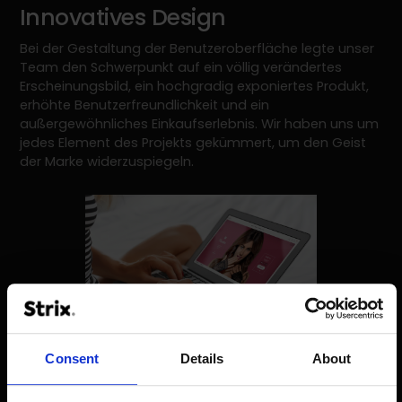
Innovatives Design
Bei der Gestaltung der Benutzeroberfläche legte unser
Team den Schwerpunkt auf ein völlig verändertes
Erscheinungsbild, ein hochgradig exponiertes Produkt,
erhöhte Benutzerfreundlichkeit und ein
außergewöhnliches Einkaufserlebnis. Wir haben uns um
jedes Element des Projekts gekümmert, um den Geist
der Marke widerzuspiegeln.
Consent
Details
About
Informationsarchitektur