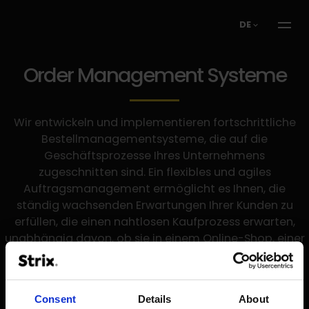
DE
Order Management Systeme
Wir entwickeln und implementieren fortschrittliche
Bestellmanagementsysteme, die auf die
Geschäftsprozesse Ihres Unternehmens
zugeschnitten sind. Ein flexibles und agiles
Auftragsmanagement ermöglicht es Ihnen, die
ständig wachsenden Erwartungen Ihrer Kunden zu
erfüllen, die einen nahtlosen Kaufprozess erwarten,
unabhängig davon, ob sie in einem Online-Shop, einer
mobilen App oder auf einem Marktplatz einkaufen.
Consent
Details
About