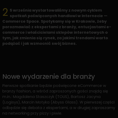
2
5 września wystartowaliśmy z nowym cyklem
spotkań poświęconych handlowi w Internecie —
Commerce Space. Spotykamy się w Krakowie, żeby
porozmawiać z ekspertami z branży, entuzjastami e-
commerce i właścicielami sklepów internetowych o
tym, jak zmienia się rynek, za jakimi trendami warto
podążać i jak wzmocnić swój biznes.
Nowe wydarzenie dla branży
Pierwsze spotkanie będzie poświęcone eCommerce w
branży fashion, a wśród zaproszonych gości znajdą się
m.in.: Magdalena Staszczyk (TOUS), Bartosz Jacyna
(Logisys), Marcin Motyka (Abyss Glass). W pierwszej części
odbędzie się debata z ekspertami, a w drugiej zapraszamy
na networking przy pizzy i piwie.