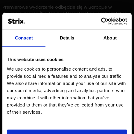
Premierowe wydarzenie odbędzie się w Baroque w
Krakowie, przy ul. Św. Jana 16. Uczestnictwo jest bezpłatne,
ale obowiązują zapisy na wydarzenie.
Więcej informacji i zapisy:
Consent
Details
About
https://www.meetup.com/pl-PL/Commerce-Talks/
This website uses cookies
We use cookies to personalise content and ads, to
provide social media features and to analyse our traffic.
"Zauważyliśmy, że w branży e-commerce
We also share information about your use of our site with
brakuje spotkania, które byłoby bardziej
our social media, advertising and analytics partners who
przestrzenią do dyskusji, niż zwykłym
may combine it with other information that you’ve
meetupem z prezentacjami. Tak narodził
provided to them or that they’ve collected from your use
się Commerce Space. Planujemy, by
of their services.
spotkania stały się cyklicznym
wydarzeniem na mapie Krakowa" -
Marcin Piwowarczyk, Commerce Design