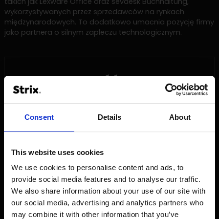
takich jak Lexware Office oraz sevdesk Buchhaltung,
wykorzystywanych przez sprzedawców na rynkach
międzynarodowych. To dodatkowo umacnia pozycję firmy
jako partnera o silnym zapleczu technologicznym.
Eshop Guide to idealne strategiczne
dopasowanie do Strix. To jeden z
Consent
Details
About
najsilniejszych graczy Shopify w
Niemczech, z imponującym portfolio
realizacji, mocnym zapleczem
This website uses cookies
aplikacyjnym i doświadczonym zespołem.
We use cookies to personalise content and ads, to
Przejęcie wzmacnia nasze kompetencje w
provide social media features and to analyse our traffic.
obszarze Shopify, znacząco rozszerza
We also share information about your use of our site with
naszą obecność w Niemczech i wspiera
our social media, advertising and analytics partners who
naszą ambicję, by stać się wiodącą
may combine it with other information that you’ve