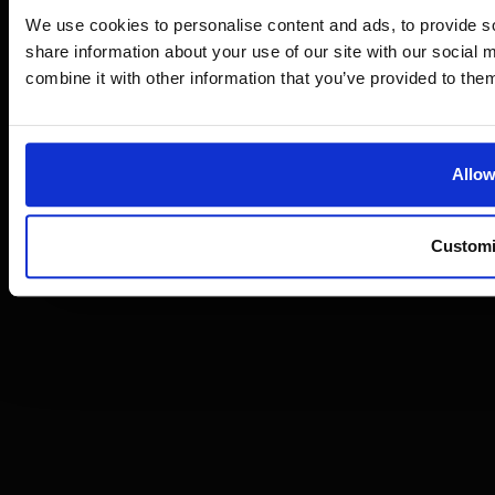
We use cookies to personalise content and ads, to provide so
share information about your use of our site with our social
combine it with other information that you’ve provided to them
Prawa autorskie © 2026
Strix
Regulamin
Stopka redakcyjna
Polityka prywatności
Ochrona danych w rekrutacji
Allow
Custom